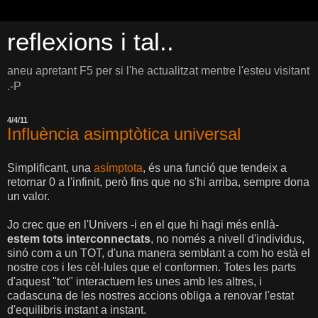
reflexions i tal..
aneu apretant F5 per si l'he actualitzat mentre l'esteu visitant
.-P
4/4/11
Influència asimptòtica universal
Simplificant, una
asímptota
, és una funció que tendeix a
retornar 0 a l'infinit, però fins que no s'hi arriba, sempre dona
un valor.
Jo crec que en l'Univers -i en el que hi hagi més enllà-
estem tots interconnectats
, no només a nivell d'individus,
sinó com a un TOT, d'una manera semblant a com ho està el
nostre cos i les cèl·lules que el conformen. Totes les parts
d'aquest "tot" interactuem les unes amb les altres, i
cadascuna de les nostres accions obliga a renovar l'estat
d'equilibris instant a instant.