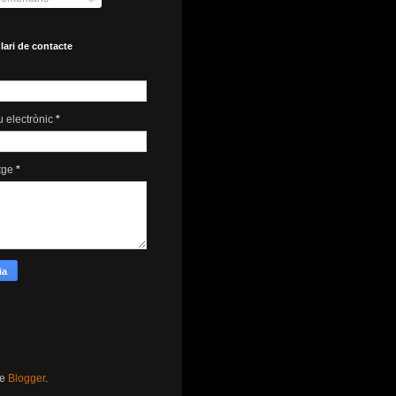
ari de contacte
u electrònic
*
tge
*
de
Blogger
.