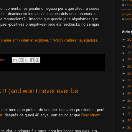
(1)
inte
 un comentari es positiu o negatiu per a que afecti a coses
natura
ues, disminueixi les visualitzacions dels seus anuncis -o
pregun
de reputacions?-. Imagino que google ja te algorismes que
(1)
spot
tiques -positives o negatives- però els feedbacks no sempre
Arxiu 
►
20
-lo anar amb internet explorer, firefox i d'altres navegadors
,
►
20
►
20
►
20
nts
►
20
►
20
►
20
►
20
k!!! (and won't never ever be
►
20
►
20
►
20
e el meu grup preferit de sempre -tinc varis predilectes, però
►
20
st
, després de quasi 40 anys, van anunciar que l'
any vinent
►
20
►
20
he vist -a primera fila totes, com les bones
groupies
- em