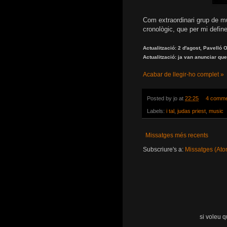
Com extraordinari grup de m
cronològic, que per mi defin
Actualització: 2 d'agost, Pavelló
Actualització: ja van anunciar que 
Acabar de llegir-ho complet »
Posted by
jo
at
22:25
4 comme
Labels:
i tal
,
judas priest
,
music
Missatges més recents
Subscriure's a:
Missatges (Ato
si voleu 