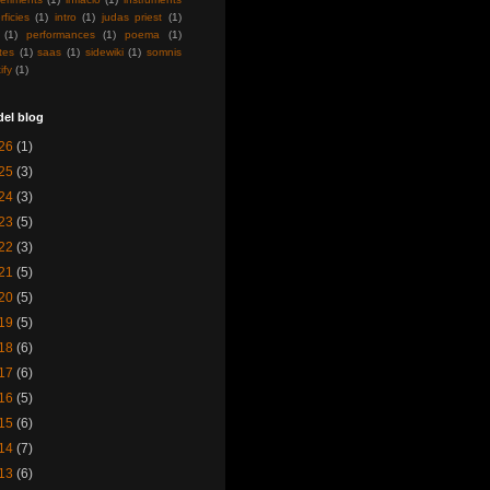
rficies
(1)
intro
(1)
judas priest
(1)
(1)
performances
(1)
poema
(1)
tes
(1)
saas
(1)
sidewiki
(1)
somnis
ify
(1)
del blog
26
(1)
25
(3)
24
(3)
23
(5)
22
(3)
21
(5)
20
(5)
19
(5)
18
(6)
17
(6)
16
(5)
15
(6)
14
(7)
13
(6)