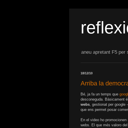
reflexi
aneu apretant F5 per si
18/12/10
Arriba la democra
Bé, ja fa un temps que
goog
desconeguda. Bàsicament és 
webs
, gestionat per google 
que ens permet posar comentar
En el video ho promocionen c
webs. El que més valoro del s