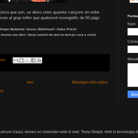
úsica que son, us deixo unes quantes cançons en ordre
Formul
eixen al grup millor que qualsevol monogràfic de 50 pàgs.
Nom
 Olimpic Badalona: Saxon, Motörhead i Judas Priest!
treuran nou disc i faran concert de tant en tant (es veia a venir)
Corre
Missa
nts
Inici
Missatges més antics
m)
quelcom d'aquí, deixeu un comentari amb el mail. Tema Simple. Amb la tecnologia 