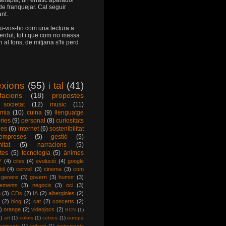
 teràpia, un erràtic aparador
l de franquejar. Cal seguir
ant.
u-vos-ho com una lectura a
erdut, tot i que com no massa
n al fons, de mitjana s'hi perd
exions
(55)
i tal
(41)
ofacions
(18)
propostes
societat
(12)
music
(11)
mia
(10)
cuina
(9)
llenguatge
ries
(9)
personal
(8)
curiositats
ees
(6)
internet
(6)
sostenibilitat
empreses
(5)
gestió
(5)
itat
(5)
narracions
(5)
tes
(5)
tecnologia
(5)
ànimes
Y
(4)
cites
(4)
evolució
(4)
google
il
(4)
cervell
(3)
cinema
(3)
com
genere
(3)
govern
(3)
humor
(3)
vements
(3)
negocis
(3)
oci
(3)
B
(3)
CDs
(2)
IA
(2)
alberginies
(2)
(2)
blog
(2)
cat
(2)
concerts
(2)
)
orange
(2)
videojocs
(2)
BCN
(1)
1)
art
(1)
colors
(1)
cotxes
(1)
europa
eriments
(1)
inflació
(1)
instruments