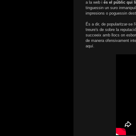
a la web i
és el públic qui l
tinguessin un suro inmanipul
impresions o poguessin desta
És a dir, de popularitzar-se l
treure's de sobre la reputació
succeeix amb llocs on esborr
de manera ofensivament inte
aquí.