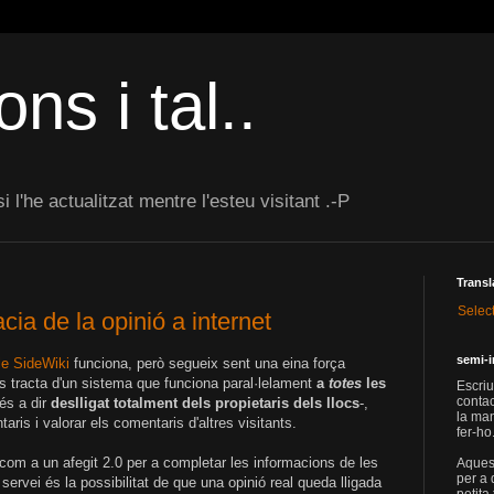
ons i tal..
 l'he actualitzat mentre l'esteu visitant .-P
Transl
Selec
cia de la opinió a internet
semi-i
le SideWiki
funciona, però segueix sent una eina força
tracta d'un sistema que funciona paral·lelament
a
totes
les
Escriu
contac
-és a dir
deslligat totalment dels propietaris dels llocs
-,
la man
is i valorar els comentaris d'altres visitants.
fer-ho
om a un afegit 2.0 per a completar les informacions de les
Aquest
per a 
ervei és la possibilitat de que una opinió real queda lligada