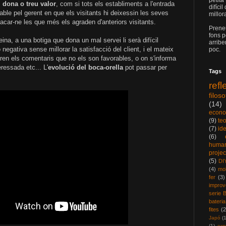
petita
i dona o treu valor
, com si tots els establiments a l'entrada
difíci
able pel gerent en que els visitants hi deixessin les seves
millor
car-ne les que més els agraden d'anteriors visitants.
Prene
fons p
'eina, a una botiga que dona un mal servei li serà difícil
arribe
 negativa sense millorar la satisfacció del client, i el mateix
poc.
en els comentaris que no els son favorables, o on s'informa
ressada etc... L'
evolució del boca-orella
pot passar per
Tags
refl
filos
(14)
econo
(9)
teo
(7)
id
(6)
human
projec
(5)
DI
(4)
mob
fer
(3)
impro
serie 
bateria
fites
(2
Japó
(
(1)
exp