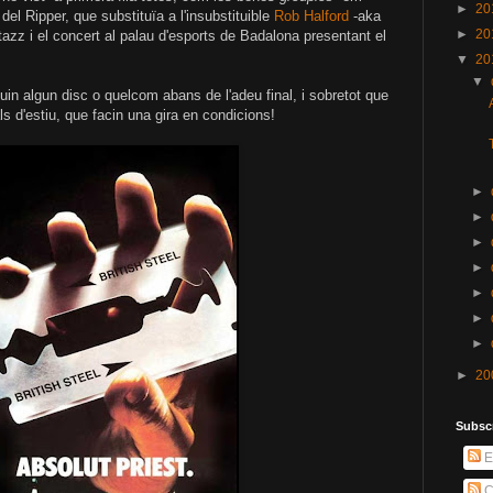
►
20
el Ripper, que substituïa a l'insubstituible
Rob Halford
-aka
►
20
azz i el concert al palau d'esports de Badalona presentant el
▼
20
▼
uin algun disc o quelcom abans de l'adeu final, i sobretot que
s d'estiu, que facin una gira en condicions!
►
►
►
►
►
►
►
►
20
Subscr
E
C