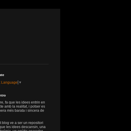
ate
t Language
▼
ntro
re, fa que les idees entrin en
te amb la realitat, i potser es
era més barata i sincera de
.
 blog ve a ser un repositori
que les idees descansin, una