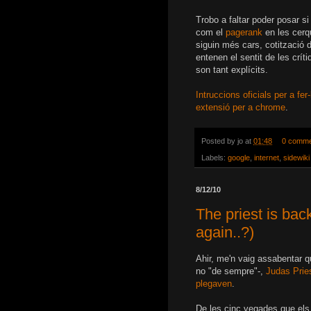
Trobo a faltar poder posar si
com el
pagerank
en les cerq
siguin més cars, cotització 
entenen el sentit de les crí
son tant explícits.
Intruccions oficials per a fer
extensió per a chrome
.
Posted by
jo
at
01:48
0 comme
Labels:
google
,
internet
,
sidewiki
8/12/10
The priest is bac
again..?)
Ahir, me'n vaig assabentar qu
no "de sempre"-,
Judas
Prie
plegaven
.
De les cinc vegades que els 