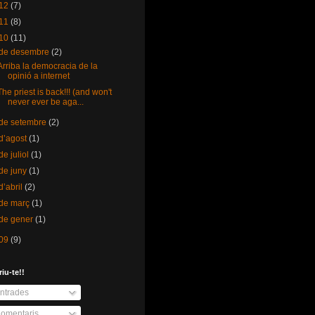
12
(7)
11
(8)
10
(11)
de desembre
(2)
Arriba la democracia de la
opinió a internet
The priest is back!!! (and won't
never ever be aga...
de setembre
(2)
d’agost
(1)
de juliol
(1)
de juny
(1)
d’abril
(2)
de març
(1)
de gener
(1)
09
(9)
iu-te!!
ntrades
omentaris