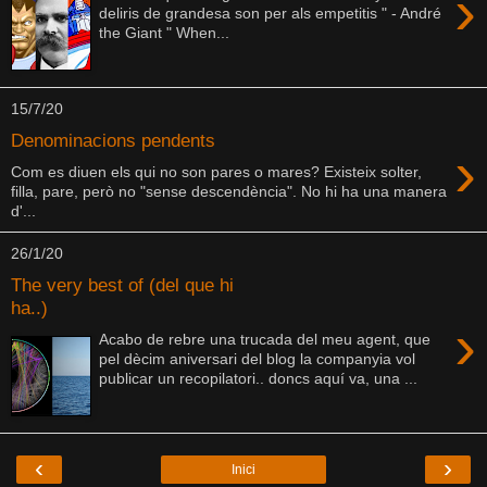
›
deliris de grandesa son per als empetitis " - André
the Giant " When...
15/7/20
Denominacions pendents
›
Com es diuen els qui no son pares o mares? Existeix solter,
filla, pare, però no "sense descendència". No hi ha una manera
d'...
26/1/20
The very best of (del que hi
ha..)
›
Acabo de rebre una trucada del meu agent, que
pel dècim aniversari del blog la companyia vol
publicar un recopilatori.. doncs aquí va, una ...
‹
›
Inici