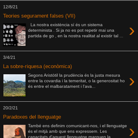
12/8/21
Teories segurament falses (VII)
›
La nostra existència sí és un sistema
determinista . Si ja no es pot repetir mai una
partida de go , en la nostra realitat al existir tal ...
3/4/21
La sobre-riquesa (econòmica)
›
Segons Aristòtil la prudència és la justa mesura
entre la covardia i la temeritat, o la generositat ho
és entre el malbaratament i l'ava...
20/2/21
Paradoxes del llenguatge
›
També ens definim comunicant-nos, i el llenguatge
és el mitjà amb que ens expressem. Les
capacitats d'aquest llenguatge marquen la