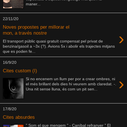
maner...
22/11/20
Noves propostes per millorar el
›
mon, a través nostre
El transport públic quasi gratuït compensat pel privat de
benzina/gasoil a ~3x (?). Avions 5x i abolir els trajectes mitjans
que es poden fe...
16/9/20
Cites custom (I)
›
Si no encenem un llum per por a crear ombres, ni
el més brillant dels dies hi veurem amb claredat. -.
Una nit sense lluna, és com un pit sen...
17/8/20
Cites absurdes
" Som el que mengem " - Caníbal refranyer " El