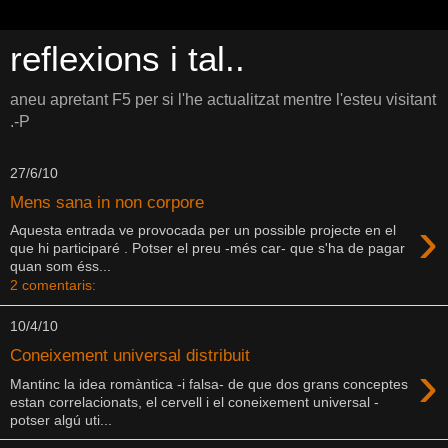
reflexions i tal..
aneu apretant F5 per si l'he actualitzat mentre l'esteu visitant
.-P
27/6/10
Mens sana in non corpore
›
Aquesta entrada ve provocada per un possible projecte en el
que hi participaré . Potser el preu -més car- que s'ha de pagar
quan som éss...
2 comentaris:
10/4/10
Coneixement universal distribuit
›
Mantinc la idea romàntica -i falsa- de que dos grans conceptes
estan correlacionats, el cervell i el coneixement universal -
potser algú uti...