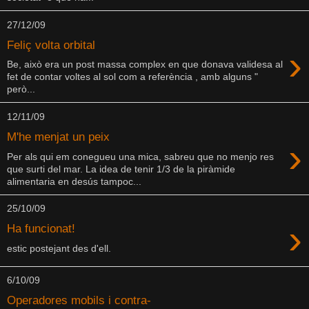
27/12/09
Feliç volta orbital
›
Be, això era un post massa complex en que donava validesa al
fet de contar voltes al sol com a referència , amb alguns "
però...
12/11/09
M'he menjat un peix
›
Per als qui em conegueu una mica, sabreu que no menjo res
que surti del mar. La idea de tenir 1/3 de la piràmide
alimentaria en desús tampoc...
25/10/09
›
Ha funcionat!
estic postejant des d'ell.
6/10/09
Operadores mobils i contra-