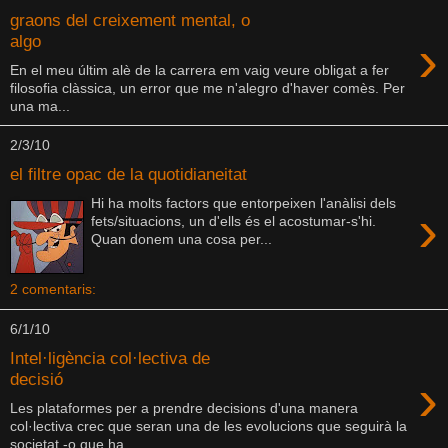
graons del creixement mental, o
›
algo
En el meu últim alè de la carrera em vaig veure obligat a fer
filosofia clàssica, un error que me n'alegro d'haver comès. Per
una ma...
2/3/10
el filtre opac de la quotidianeitat
Hi ha molts factors que entorpeixen l'anàlisi dels
›
fets/situacions, un d'ells és el acostumar-s'hi.
Quan donem una cosa per...
2 comentaris:
6/1/10
Intel·ligència col·lectiva de
›
decisió
Les plataformes per a prendre decisions d'una manera
col·lectiva crec que seran una de les evolucions que seguirà la
societat -o que ha...